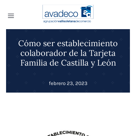
Saltar
al
Toggle
contenido
Navigation
Inicio
Cómo ser establecimiento
colaborador de la Tarjeta
INFOavadeco
Familia de Castilla y León
Quiénes somos
Noticias
febrero 23, 2023
Convenio Colectivo
Proyectos
Canal Interno de Denuncias
Convenios
Transparencia
Selección de personal