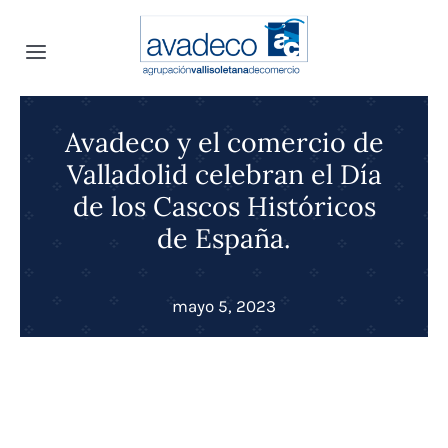
Saltar
al
Toggle
contenido
Navigation
Inicio
Avadeco y el comercio de
Valladolid celebran el Día
INFOavadeco
de los Cascos Históricos
de España.
Quiénes somos
Noticias
mayo 5, 2023
Convenio Colectivo
Proyectos
Canal Interno de Denuncias
Convenios
Transparencia
Selección de personal