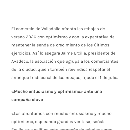
Enlaces
Contacto
El
comercio de Valladolid
afronta las rebajas de
CÓMO ASOCIARSE
verano
2026 con optimismo y con
la expectativa de
mantener la senda de crecimiento de
los últimos
ejercicios. Así
lo asegura Jaime
Ercilla, presidente de
Avadeco, la
asociación que agrupa a los
comerciantes
de la ciudad, quien
también reivindica respetar el
arranque tradicional de las rebajas,
fijado el 1 de julio.
«Mucho entusiasmo y optimismo» ante una
campaña clave
«Las afrontamos con
mucho entusiasmo y mucho
optimismo, esperando grandes
ventas», señala
Ercilla, que
califica esta campaña de rebajas
como