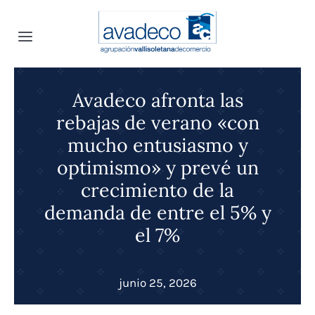
Saltar
al
Toggle
contenido
Navigation
Inicio
Avadeco afronta las
rebajas de verano «con
INFOavadeco
mucho entusiasmo y
optimismo» y prevé un
Quiénes somos
Noticias
crecimiento de la
demanda de entre el 5% y
Convenio Colectivo
Proyectos
el 7%
Canal Interno de Denuncias
Convenios
junio 25, 2026
Transparencia
Selección de personal