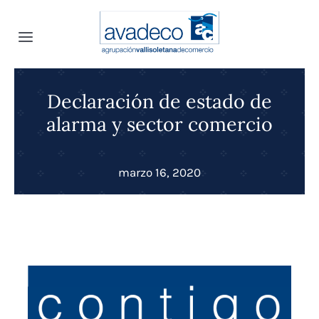
Saltar
al
Toggle
contenido
Navigation
Inicio
Declaración de estado de
alarma y sector comercio
INFOavadeco
marzo 16, 2020
Quiénes somos
Noticias
Convenio Colectivo
Proyectos
Canal Interno de Denuncias
Convenios
Transparencia
Selección de personal